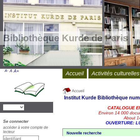
Bibliothèque Kurde de Paris
A-
A
A+
Accueil
Activités culturelles
Accueil
Institut Kurde
Bibliothèque num
CATALOGUE E
Environ 14 000 docu
About 14
Se connecter
OUVERTURE: LU
accéder à votre compte de
lecteur
Nouvelle recherche