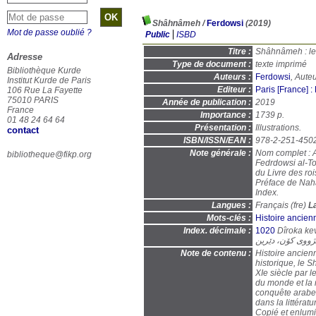
Shâhnâmeh
/
Ferdowsi
(2019)
Mot de passe oublié ?
Public
ISBD
Titre :
Shâhnâmeh : le l
Adresse
Type de document :
texte imprimé
Bibliothèque Kurde
Auteurs :
Ferdowsi
, Auteu
Institut Kurde de Paris
Editeur :
Paris [France] :
106 Rue La Fayette
75010 PARIS
Année de publication :
2019
France
Importance :
1739 p.
01 48 24 64 64
Présentation :
Illustrations.
contact
ISBN/ISSN/EAN :
978-2-251-450
Note générale :
Nom complet : 
bibliotheque@fikp.org
Fedrdowsi al-To
du Livre des roi
Préface de Nah
Index.
Langues :
Français (
fre
)
L
Mots-clés :
Histoire ancien
Index. décimale :
1020
Dîroka kev
ژووی کۆن، دێرین
Note de contenu :
Histoire ancien
historique, le 
XIe siècle par 
du monde et la 
conquête arabe 
dans la littérat
Copié et enlumi