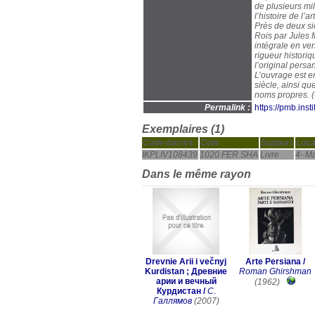
de plusieurs mil
l’histoire de l’a
Près de deux si
Rois par Jules 
intégrale en ver
rigueur historiq
l’original persa
L’ouvrage est e
siècle, ainsi q
noms propres. 
Permalink :
https://pmb.ins
Exemplaires (1)
Code-barres
Cote
Support
Loca
IKPLIV108439
1020 FER SHA
Livre
4- Ma
Dans le même rayon
Drevnie Arii i večnyj
Arte Persiana
/
Kurdistan ; Древние
Roman Ghirshman
арии и вечный
(1962)
Курдистан
/
С.
Галлямов
(2007)