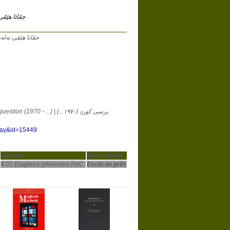
جڤاتا هێڤی تەلەبەیێ کوردان ١٢
922 ; جڤاتا هێڤی تەلەبەیێ کوردان ١٩١٢ - ١٩٢٢
Pirsa kurdî (1970 - ...) | Question kurde (1970 - ...) | Kurdish question (1970 - ...) | پرسی کورد (١٩٧٠...)
play&id=15449
Section
Disponibilité
4.01 Etagères générales RdC
Exclu du prêt