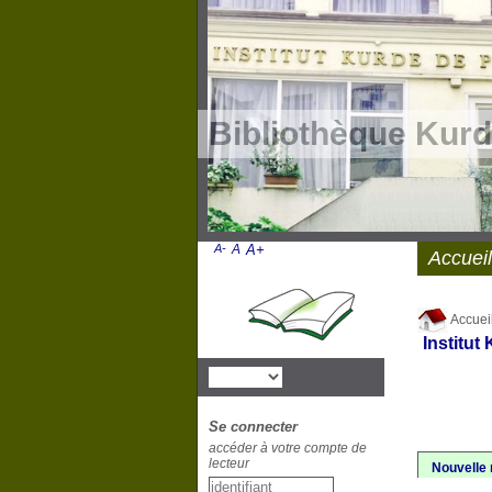
Bibliothèque Kurd
A-
A
A+
Accueil
Accuei
Institut
Se connecter
accéder à votre compte de
lecteur
Nouvelle