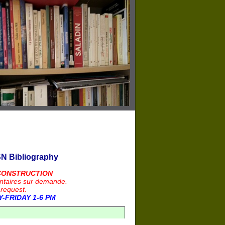
N Bibliography
CONSTRUCTION
ntaires sur demande.
 request.
-FRIDAY 1-6 PM