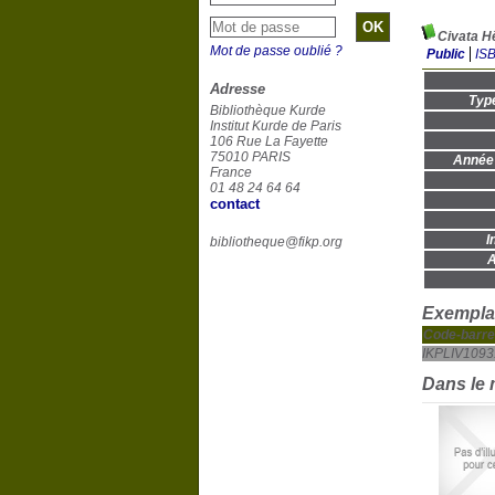
Mot de passe oublié ?
Public
IS
Adresse
Typ
Bibliothèque Kurde
Institut Kurde de Paris
106 Rue La Fayette
75010 PARIS
Année 
France
01 48 24 64 64
contact
I
bibliotheque@fikp.org
A
Exemplai
Code-barre
IKPLIV1093
Dans le