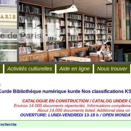
e de Paris
Activités culturelles
Aide en ligne
Nous trouver
l
 Kurde
Bibliothèque numérique kurde
Nos classifications
KS
CATALOGUE EN CONSTRUCTION / CATALOG UNDER 
Environ 14 000 documents répertoriés.
Informations compléme
About 14,000 documents listed. Additional data on
OUVERTURE: LUNDI-VENDREDI 13-18 h / OPEN MONDAY
 recherche