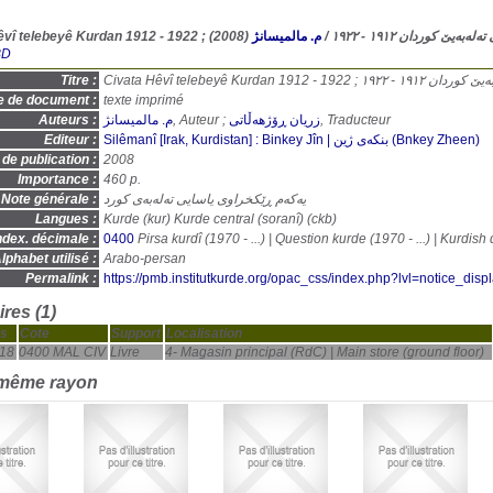
(2008)
م. مالمیسانژ
/
Civata Hêvî telebeyê Kurdan 1912 - 1922 ; ١٩ - ١٩٢٢
BD
Titre :
Civata Hêvî telebeyê Kurdan 1912 - 1
e de document :
texte imprimé
Auteurs :
م. مالمیسانژ
, Auteur ;
زریان ڕۆژهەڵاتی
, Traducteur
Editeur :
Silêmanî [Irak, Kurdistan] : Binkey Jîn | بنكەی ژین (Bnkey Zheen)
de publication :
2008
Importance :
460 p.
Note générale :
یەکەم ڕێکخراوی یاسایی تەلەبەی کورد
Langues :
Kurde (
kur
) Kurde central (soranî) (
ckb
)
ndex. décimale :
0400
lphabet utilisé :
Arabo-persan
Permalink :
https://pmb.institutkurde.org/opac_css/index.php?lvl=notice_dis
res (1)
s
Cote
Support
Localisation
18
0400 MAL CIV
Livre
4- Magasin principal (RdC) | Main store (ground floor)
 même rayon