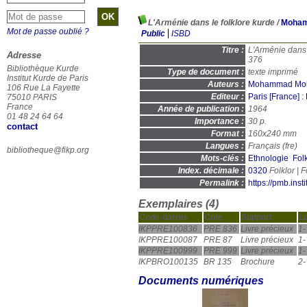
L'Arménie dans le folklore kurde
/
Moham
Mot de passe oublié ?
Public
ISBD
Titre :
L'Arménie dans 
Adresse
376
Bibliothèque Kurde
Type de document :
texte imprimé
Institut Kurde de Paris
Auteurs :
Mohammad Mokr
106 Rue La Fayette
Editeur :
Paris [France] :
75010 PARIS
France
Année de publication :
1964
01 48 24 64 64
Importance :
30 p.
contact
Format :
160x240 mm
Langues :
Français (
fre
)
bibliotheque@fikp.org
Mots-clés :
Ethnologie
Fol
Index. décimale :
0320
Permalink :
https://pmb.ins
Exemplaires (4)
Code-barres
Cote
Support
Lo
IKPPRE100836
PRE 836
Livre précieux
1-
IKPPRE100087
PRE 87
Livre précieux
1-
IKPPRE100999
PRE 999
Livre précieux
1-
IKPBRO100135
BR 135
Brochure
2-
Documents numériques