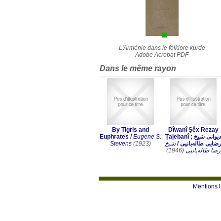
L'Arménie dans le folklore kurde
Adobe Acrobat PDF
Dans le même rayon
By Tigris and
Dîwanî Şêx Rezay
Euphrates
/
Eugene S.
Ṭaḷebanî ; دیوانی شیخ
Stevens
(1923)
شیخ
/
ضایی طالەبانیی
(1946)
رضا طالەبانیی
Mentions 