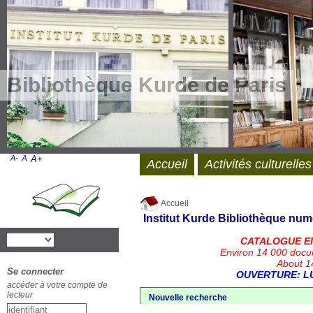
Bibliothèque Kurde de Paris
A-
A
A+
Accueil
Activités culturelles
Accueil
Institut Kurde
Bibliothèque num
CATALOGUE E
Environ 14 000 docu
About 14
Se connecter
OUVERTURE: LU
accéder à votre compte de
lecteur
Nouvelle recherche