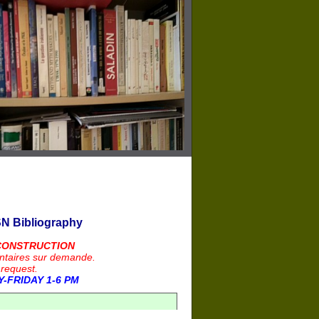
N Bibliography
CONSTRUCTION
ntaires sur demande.
 request.
-FRIDAY 1-6 PM