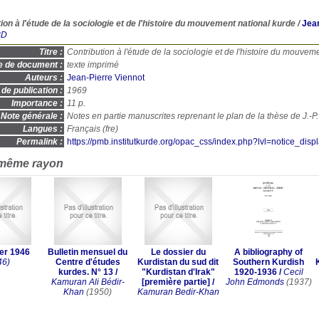
ion à l'étude de la sociologie et de l'histoire du mouvement national kurde
/
Jean
BD
Titre :
Contribution à l'étude de la sociologie et de l'histoire du mouveme
e de document :
texte imprimé
Auteurs :
Jean-Pierre Viennot
de publication :
1969
Importance :
11 p.
Note générale :
Notes en partie manuscrites reprenant le plan de la thèse de J.-P.
Langues :
Français (
fre
)
Permalink :
https://pmb.institutkurde.org/opac_css/index.php?lvl=notice_dis
 même rayon
er 1946
Bulletin mensuel du
Le dossier du
A bibliography of
46)
Centre d'études
Kurdistan du sud dit
Southern Kurdish
kurdes. N° 13
/
"Kurdistan d'Irak"
1920-1936
/
Cecil
Kamuran Ali Bédir-
[première partie]
/
John Edmonds
(1937)
Khan
(1950)
Kamuran Bedir-Khan