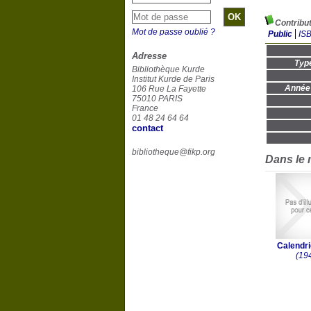
Contribut
Mot de passe oublié ?
Public
IS
Adresse
Typ
Bibliothèque Kurde
Institut Kurde de Paris
Année 
106 Rue La Fayette
75010 PARIS
France
01 48 24 64 64
contact
bibliotheque@fikp.org
Dans le
Calendri
(19