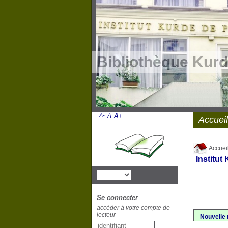
Bibliothèque Kurd
A-
A
A+
Accueil
Accuei
Institut
Se connecter
accéder à votre compte de
lecteur
Nouvelle