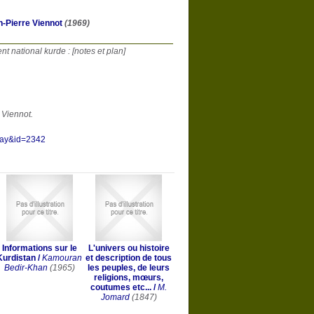
-Pierre Viennot
(1969)
nt national kurde : [notes et plan]
 Viennot.
play&id=2342
Informations sur le
L'univers ou histoire
Kurdistan
/
Kamouran
et description de tous
Bedir-Khan
(1965)
les peuples, de leurs
religions, mœurs,
coutumes etc...
/
M.
Jomard
(1847)