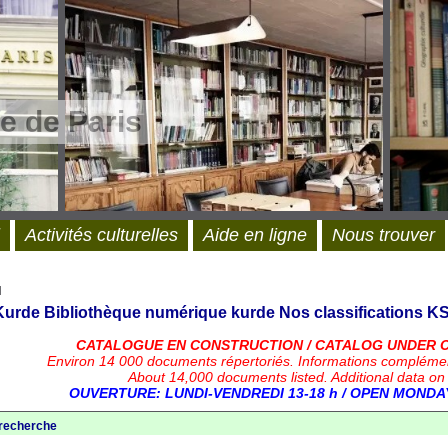
e de Paris
Activités culturelles
Aide en ligne
Nous trouver
l
 Kurde
Bibliothèque numérique kurde
Nos classifications
KS
CATALOGUE EN CONSTRUCTION / CATALOG UNDER 
Environ 14 000 documents répertoriés.
Informations compléme
About 14,000 documents listed. Additional data on
OUVERTURE: LUNDI-VENDREDI 13-18 h / OPEN MONDAY
 recherche