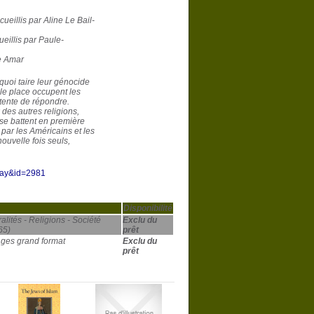
cueillis par Aline Le Bail-
ueillis par Paule-
ne Amar
rquoi taire leur génocide
lle place occupent les
 tente de répondre.
 des autres religions,
 se battent en première
s par les Américains et les
ouvelle fois seuls,
play&id=2981
Disponibilité
lités - Religions - Société
Exclu du
65)
prêt
ges grand format
Exclu du
prêt