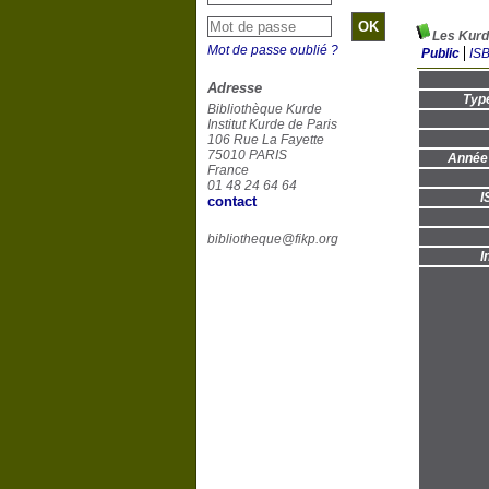
Les Kurde
Mot de passe oublié ?
Public
IS
Adresse
Typ
Bibliothèque Kurde
Institut Kurde de Paris
106 Rue La Fayette
75010 PARIS
Année 
France
01 48 24 64 64
I
contact
bibliotheque@fikp.org
I