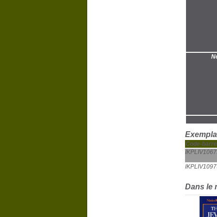
No
Exemplai
Code-barre
IKPLIV1067
IKPLIV1097
Dans le