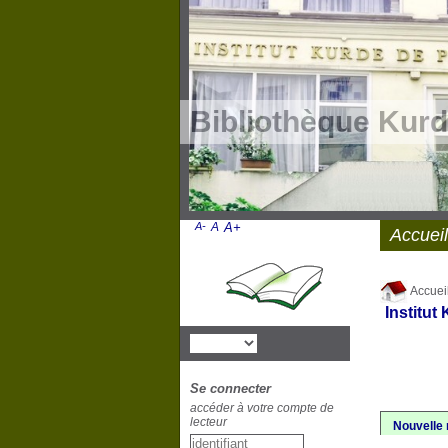
Bibliothèque Kurd
A-
A
A+
Accueil
Accuei
Institut
Se connecter
accéder à votre compte de
lecteur
Nouvelle