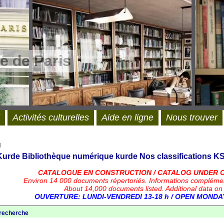
e de Paris
Activités culturelles
Aide en ligne
Nous trouver
l
 Kurde
Bibliothèque numérique kurde
Nos classifications
KS
CATALOGUE EN CONSTRUCTION / CATALOG UNDER 
Environ 14 000 documents répertoriés.
Informations compléme
About 14,000 documents listed. Additional data on
OUVERTURE: LUNDI-VENDREDI 13-18 h / OPEN MONDAY
 recherche