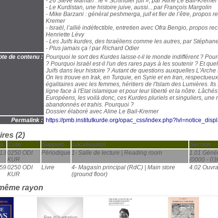
- 26 Steve Maman : le « Schindler juif », par Aline Le Bail-Kremer
- Le Kurdistan, une histoire juive, aussi... par François Margolin
- Mike Barzani : général peshmerga, juif et fier de l’être, propos re
Kremer
- Israël, l’allié indéfectible, entretien avec Ofra Bengio, propos rec
Henriette Lévy
- Les Juifs kurdes, des Israéliens comme les autres, par Stépha
- Plus jamais ça ! par Richard Odier
te de contenu :
Pourquoi le sort des Kurdes laisse-t-il le monde indifférent ? Pou
? Pourquoi Israël est-il l'un des rares pays à les soutenir ? Et que
Juifs dans leur histoire ? Autant de questions auxquelles L'Arche
On les trouve en Irak, en Turquie, en Syrie et en Iran, respectueux
égalitaires avec les femmes, héritiers de l'Islam des Lumières. Ils
ligne face à l'Etat islamique et pour leur liberté et la nôtre. Lâché
Européens, les voilà donc, ces Kurdes pluriels et singuliers, une n
abandonnés et trahis. Pourquoi ?
Dossier élaboré avec Aline Le Bail-Kremer
Permalink :
https://pmb.institutkurde.org/opac_css/index.php?lvl=notice_dis
res (2)
s
Cote
Support
Localisation
Section
13
0250 ODI
Périodique
1- Salle de lecture | Reading room
1.01 Généra
KUR
(0000 - 03
59
0250 ODI
Livre
4- Magasin principal (RdC) | Main store
4.02 Ouvra
KUR
(ground floor)
 même rayon