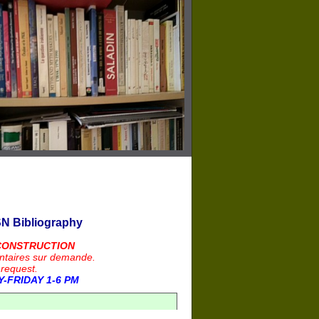
N Bibliography
CONSTRUCTION
ntaires sur demande.
 request.
-FRIDAY 1-6 PM