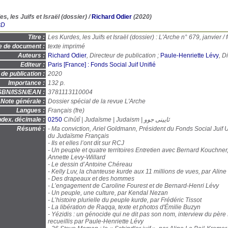
s, les Juifs et Israël (dossier)
/
Richard Odier
(2020)
BD
Titre :
Les Kurdes, les Juifs et Israël (dossier) : L'Arche n° 679, janvier / 
e de document :
texte imprimé
Auteurs :
Richard Odier
, Directeur de publication ;
Paule-Henriette Lévy
, D
Editeur :
Paris [France] : Fonds Social Juif Unifié
de publication :
2020
Importance :
132 p.
SBN/ISSN/EAN :
3781113110004
Note générale :
Dossier spécial de la revue L'Arche
Langues :
Français (
fre
)
ndex. décimale :
0250
Cihûtî | Judaïsme | Judaism | ئایینی جوو
Résumé :
- Ma conviction, Ariel Goldmann, Président du Fonds Social Juif U
du Judaïsme Français
- Ils et elles l’ont dit sur RCJ
- Un peuple et quatre territoires Entretien avec Bernard Kouchner,
Annette Levy-Willard
- Le dessin d’Antoine Chéreau
- Kelly Luv, la chanteuse kurde aux 11 millions de vues, par Alin
- Des drapeaux et des hommes
- L’engagement de Caroline Fourest et de Bernard-Henri Lévy
- Un peuple, une culture, par Kendal Nezan
- L’histoire plurielle du peuple kurde, par Frédéric Tissot
- La libération de Raqqa, texte et photos d'Émilie Buzyn
- Yézidis : un génocide qui ne dit pas son nom, interview du père
recueillis par Paule-Henriette Lévy