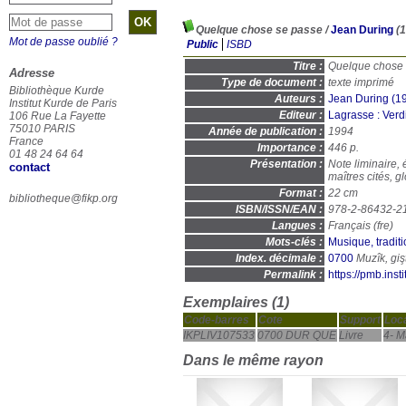
Quelque chose se passe
/
Jean During
(1
Mot de passe oublié ?
Public
ISBD
Titre :
Quelque chose se
Adresse
Type de document :
texte imprimé
Bibliothèque Kurde
Auteurs :
Jean During (194
Institut Kurde de Paris
Editeur :
Lagrasse : Verd
106 Rue La Fayette
75010 PARIS
Année de publication :
1994
France
Importance :
446 p.
01 48 24 64 64
Présentation :
Note liminaire, 
contact
maîtres cités, g
Format :
22 cm
bibliotheque@fikp.org
ISBN/ISSN/EAN :
978-2-86432-2
Langues :
Français (
fre
)
Mots-clés :
Musique, tradit
Index. décimale :
0700
Permalink :
https://pmb.ins
Exemplaires (1)
Code-barres
Cote
Support
Loca
IKPLIV107533
0700 DUR QUE
Livre
4- M
Dans le même rayon