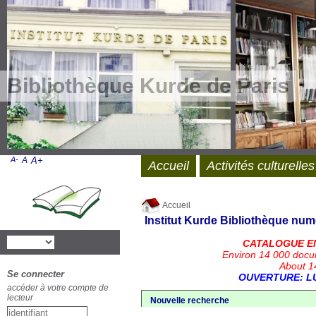
Bibliothèque Kurde de Paris
A-
A
A+
Accueil
Activités culturelles
Accueil
Institut Kurde
Bibliothèque num
CATALOGUE E
Environ 14 000 docu
About 14
Se connecter
OUVERTURE: LU
accéder à votre compte de
lecteur
Nouvelle recherche