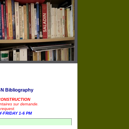
N Bibliography
CONSTRUCTION
ntaires sur demande.
 request.
-FRIDAY 1-6 PM