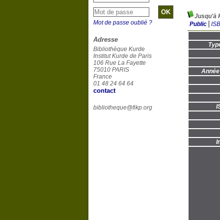
Jusqu'à 
Mot de passe oublié ?
Public
IS
Adresse
Typ
Bibliothèque Kurde
Institut Kurde de Paris
106 Rue La Fayette
75010 PARIS
Année 
France
01 48 24 64 64
contact
I
bibliotheque@fikp.org
I