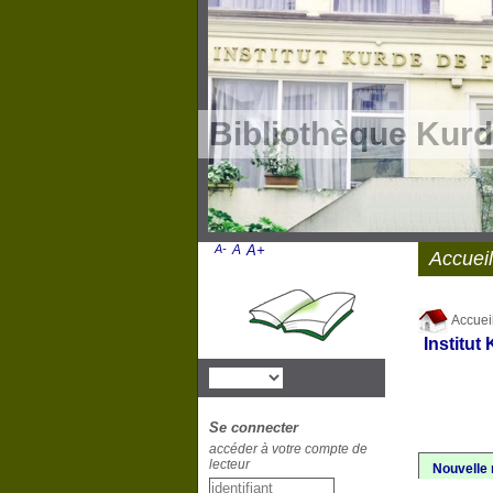
Bibliothèque Kurd
A-
A
A+
Accueil
Accuei
Institut
Se connecter
accéder à votre compte de
lecteur
Nouvelle