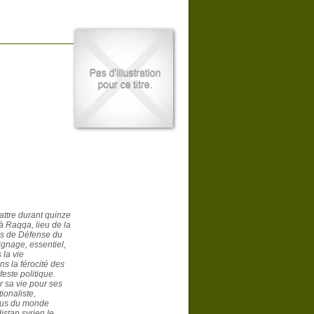
ttre durant quinze
à Raqqa, lieu de la
és de Défense du
ignage, essentiel,
 la vie
ns la férocité des
este politique.
r sa vie pour ses
ionaliste,
enus du monde
istan syrien le