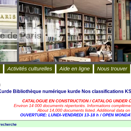
e de Paris
Activités culturelles
Aide en ligne
Nous trouver
l
 Kurde
Bibliothèque numérique kurde
Nos classifications
KS
CATALOGUE EN CONSTRUCTION / CATALOG UNDER 
Environ 14 000 documents répertoriés.
Informations compléme
About 14,000 documents listed. Additional data on
OUVERTURE: LUNDI-VENDREDI 13-18 h / OPEN MONDAY
 recherche