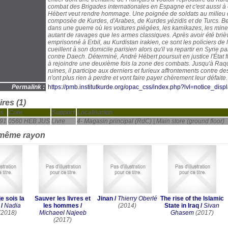
combat des Brigades internationales en Espagne et c'est aussi à
Hébert veut rendre hommage. Une poignée de soldats au milieu
composée de Kurdes, d'Arabes, de Kurdes yézidis et de Turcs. 
dans une guerre où les voitures piégées, les kamikazes, les mines
autant de ravages que les armes classiques. Après avoir été bri
emprisonné à Erbil, au Kurdistan irakien, ce sont les policiers de 
cueillent à son domicile parisien alors qu'il va repartir en Syrie part
contre Daech. Déterminé, André Hébert poursuit en justice l'État f
à rejoindre une deuxième fois la zone des combats. Jusqu'à Raq
ruines, il participe aux derniers et furieux affrontements contre de
n'ont plus rien à perdre et vont faire payer chèrement leur défaite." 
Permalink :
https://pmb.institutkurde.org/opac_css/index.php?lvl=notice_dis
res (1)
s
Cote
Support
Localisation
91
0560 HEB JUS
Livre
4- Magasin principal (RdC) | Main store (ground floor)
 même rayon
e sois la
Sauver les livres et
Jinan
/
Thierry Oberlé
The rise of the Islamic
/
Nadia
les hommes
/
(2014)
State in Iraq
/
Sivan
(2018)
Michaeel Najeeb
Ghasem
(2017)
(2017)