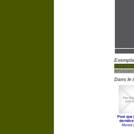
Exemplai
Code-barre
IKPLIV1067
Dans le
Pour que j
dernière
Murad