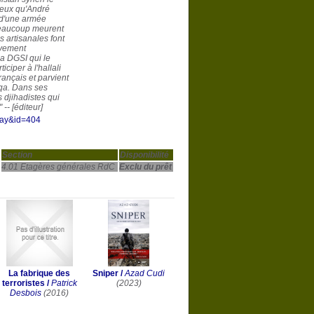
 eux qu'André
 d'une armée
Beaucoup meurent
 artisanales font
èvement
la DGSI qui le
iciper à l'hallali
rançais et parvient
qa. Dans ses
s djihadistes qui
-- [éditeur]
play&id=404
Section
Disponibilité
4.01 Etagères générales RdC
Exclu du prêt
La fabrique des
Sniper
/
Azad Cudi
terroristes
/
Patrick
(2023)
Desbois
(2016)