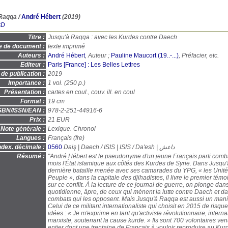
Raqqa
/
André Hébert
(2019)
BD
Titre :
Jusqu'à Raqqa : avec les Kurdes contre Daech
e de document :
texte imprimé
Auteurs :
André Hébert
, Auteur ;
Pauline Maucort (19..-...)
, Préfacier, etc.
Editeur :
Paris [France] : Les Belles Lettres
de publication :
2019
Importance :
1 vol. (250 p.)
Présentation :
cartes en coul., couv. ill. en coul
Format :
19 cm
SBN/ISSN/EAN :
978-2-251-44916-6
Prix :
21 EUR
Note générale :
Lexique. Chronol
Langues :
Français (
fre
)
ndex. décimale :
0560
Daiş | Daech / ISIS | ISIS / Da'esh | داعش
Résumé :
"André Hébert est le pseudonyme d'un jeune Français parti comba
mois l'État islamique aux côtés des Kurdes de Syrie. Dans Jusqu'
dernière bataille menée avec ses camarades du YPG, « les Unit
Peuple », dans la capitale des djihadistes, il livre le premier témo
sur ce conflit. À la lecture de ce journal de guerre, on plonge dans
quotidienne, âpre, de ceux qui mènent la lutte contre Daech et da
combats qui les opposent. Mais Jusqu'à Raqqa est aussi un manif
Celui de ce militant internationaliste qui choisit en 2015 de risque
idées : « Je m'exprime en tant qu'activiste révolutionnaire, internat
marxiste, soutenant la cause kurde. » Ils sont 700 volontaires v
entier dont une trentaine de Français à vouloir reproduire au Kurd