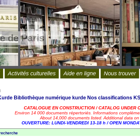
e de Paris
Activités culturelles
Aide en ligne
Nous trouver
l
 Kurde
Bibliothèque numérique kurde
Nos classifications
KS
CATALOGUE EN CONSTRUCTION / CATALOG UNDER 
Environ 14 000 documents répertoriés.
Informations compléme
About 14,000 documents listed. Additional data on
OUVERTURE: LUNDI-VENDREDI 13-18 h / OPEN MONDAY
 recherche