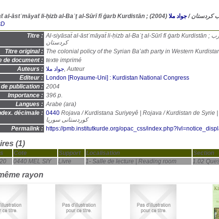
(2004)
جواد ملا
/
Al-siyāsaẗ al-āstʿmāyaẗ
BD
Titre :
Al-siyāsaẗ al-āstʿmāyaẗ li-ḥizb al-Baʿṯ al-Sūrī fī ġarb Kurdistān ; السياسة الاستعماية لحزب البعث السوري في غرب
كردستان
Titre original :
The colonial policy of the Syrian Ba’ath party in Western Kurdista
e de document :
texte imprimé
Auteurs :
جواد ملا
, Auteur
Editeur :
London [Royaume-Uni] : Kurdistan National Congress
de publication :
2004
Importance :
396 p.
Langues :
Arabe (
ara
)
ndex. décimale :
0440
Rojava / Kurdistana Suriyeyê | Rojava / Kurdistan de Syrie | Rojava
کوردستانی سوریا
Permalink :
https://pmb.institutkurde.org/opac_css/index.php?lvl=notice_dis
res (1)
s
Cote
Support
Localisation
Section
20
0440 MEL SIY
Livre
1- Salle de lecture | Reading room
1.02 Ques
 même rayon