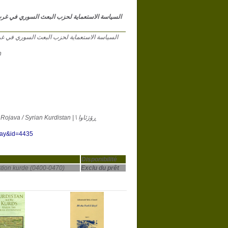
 li-ḥizb al-Baʿṯ al-Sūrī fī ġarb Kurdistān ; السياسة الاستعماية لحزب البعث السوري في غرب كردستان
n
 / Syrian Kurdistan | ڕۆژئاوا \
play&id=4435
Disponibilité
tion kurde (0400-0470)
Exclu du prêt