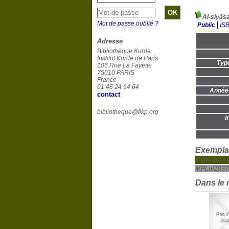
Mot de passe oublié ?
Public
IS
Adresse
Bibliothèque Kurde
Institut Kurde de Paris
Typ
106 Rue La Fayette
75010 PARIS
France
01 48 24 64 64
Année 
contact
bibliotheque@fikp.org
I
Exemplai
Code-barre
IKPLIV1037
Dans le