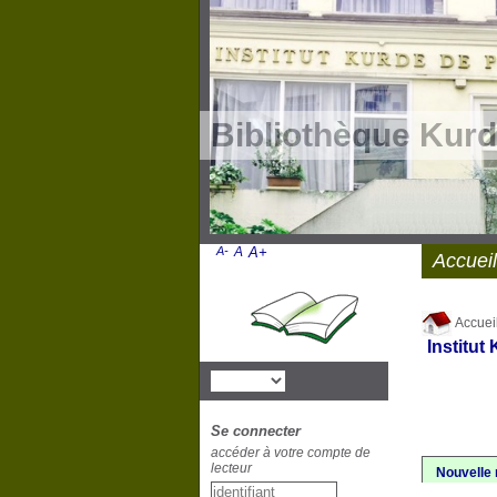
Bibliothèque Kurd
A-
A
A+
Accueil
Accuei
Institut
Se connecter
accéder à votre compte de
lecteur
Nouvelle