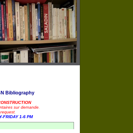
N Bibliography
CONSTRUCTION
ntaires sur demande.
 request.
-FRIDAY 1-6 PM