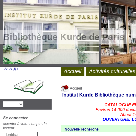
Bibliothèque Kurde de Paris
A-
A
A+
Accueil
Activités culturelles
Accueil
Institut Kurde
Bibliothèque num
CATALOGUE E
Environ 14 000 docu
About 14
Se connecter
OUVERTURE: LU
accéder à votre compte de
lecteur
Nouvelle recherche