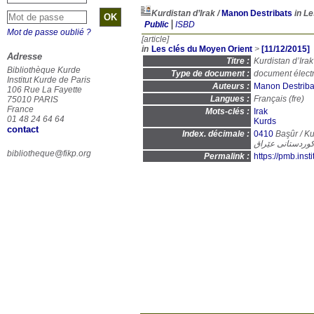
Kurdistan d’Irak
/
Manon Destribats
in Le
Public
ISBD
Mot de passe oublié ?
[article]
in
Les clés du Moyen Orient
>
[11/12/2015]
Adresse
Titre :
Kurdistan d’Irak
Bibliothèque Kurde
Type de document :
document élect
Institut Kurde de Paris
Auteurs :
Manon Destriba
106 Rue La Fayette
Langues :
Français (
fre
)
75010 PARIS
France
Mots-clés :
Irak
01 48 24 64 64
Kurds
contact
Index. décimale :
0410
Başûr / Kur
وردستانی عێراق
bibliotheque@fikp.org
Permalink :
https://pmb.ins