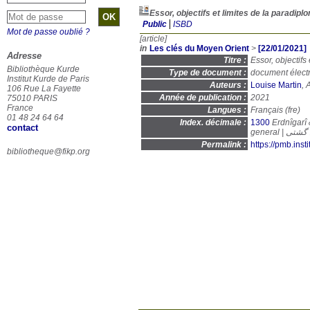
Essor, objectifs et limites de la paradipl
Public
ISBD
Mot de passe oublié ?
[article]
in
Les clés du Moyen Orient
>
[22/01/2021]
Adresse
Titre :
Essor, objectifs
Bibliothèque Kurde
Type de document :
document élect
Institut Kurde de Paris
Auteurs :
Louise Martin
, 
106 Rue La Fayette
Année de publication :
2021
75010 PARIS
France
Langues :
Français (
fre
)
01 48 24 64 64
Index. décimale :
1300
Erdnîgarî
contact
general |
Permalink :
https://pmb.ins
bibliotheque@fikp.org