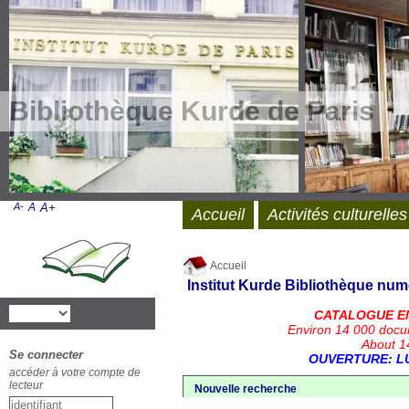
Bibliothèque Kurde de Paris
A-
A
A+
Accueil
Activités culturelles
Accueil
Institut Kurde
Bibliothèque num
CATALOGUE E
Environ 14 000 docu
About 14
Se connecter
OUVERTURE: LU
accéder à votre compte de
lecteur
Nouvelle recherche