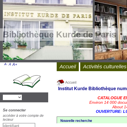
Bibliothèque Kurde de Paris
A-
A
A+
Accueil
Activités culturelles
Accueil
Institut Kurde
Bibliothèque num
CATALOGUE E
Environ 14 000 docu
About 14
Se connecter
OUVERTURE: LU
accéder à votre compte de
lecteur
Nouvelle recherche