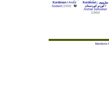
Kurdistan
/
André
Kurdistan ; مێژووی
كوردو كوردستان
/
Godard
(1950)
Arshak Safrastian
(1960)
Mentions 