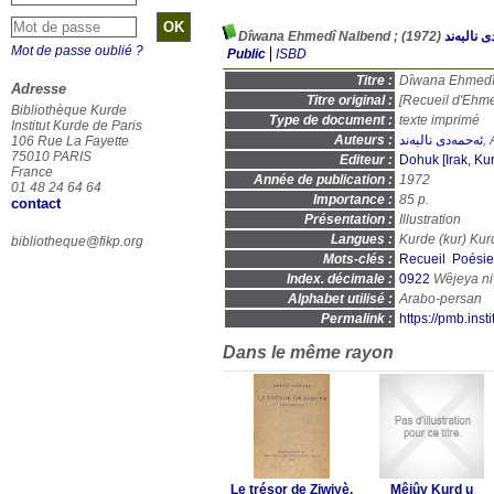
(1972)
 نالبەند
Mot de passe oublié ?
Public
ISBD
Titre :
Adresse
Titre original :
[Recueil d'Ehm
Bibliothèque Kurde
Type de document :
texte imprimé
Institut Kurde de Paris
Auteurs :
ئەحمەدی نالبەند
,
106 Rue La Fayette
75010 PARIS
Editeur :
Dohuk [Irak, Ku
France
Année de publication :
1972
01 48 24 64 64
Importance :
85 p.
contact
Présentation :
Illustration
Langues :
Kurde (
kur
) Kur
bibliotheque@fikp.org
Mots-clés :
Recueil
Poésie
Index. décimale :
0922
Alphabet utilisé :
Arabo-persan
Permalink :
https://pmb.ins
Dans le même rayon
Le trésor de Ziwiyè,
Mêjûy Kurd u