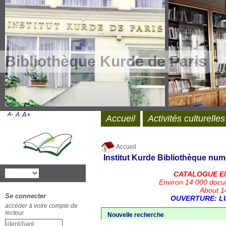
Bibliothèque Kurde de Paris
A-
A
A+
Accueil
Activités culturelles
Accueil
Institut Kurde
Bibliothèque num
CATALOGUE E
Environ 14 000 docu
About 14
Se connecter
OUVERTURE: LU
accéder à votre compte de
lecteur
Nouvelle recherche