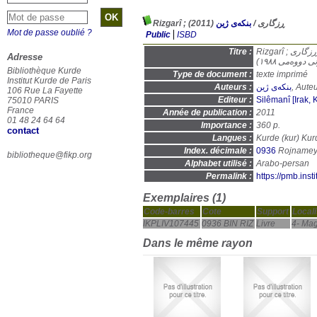
(2011)
بنکەی ژین
/
Rizgarî ; ڕزگاری
Mot de passe oublié ?
Public
ISBD
Titre :
Rizgarî ; ڕزگاری : Dengî şorişgêranî Kurdistan. Jimare 1-25 (Abî 1985 - kanûnî dwemî 1988) ; دەنگی
Adresse
Bibliothèque Kurde
Type de document :
texte imprimé
Institut Kurde de Paris
Auteurs :
بنکەی ژین
, Auteu
106 Rue La Fayette
Editeur :
75010 PARIS
France
Année de publication :
2011
01 48 24 64 64
Importance :
360 p.
contact
Langues :
Kurde (
kur
) Kur
Index. décimale :
0936
bibliotheque@fikp.org
Alphabet utilisé :
Arabo-persan
Permalink :
https://pmb.ins
Exemplaires (1)
Code-barres
Cote
Support
Locali
IKPLIV107445
0936 BIN RIZ
Livre
4- Mag
Dans le même rayon