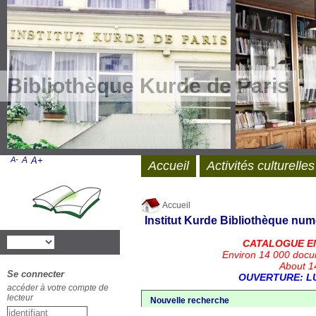
Bibliothèque Kurde de Paris
A-
A
A+
Accueil
Activités culturelles
Accueil
Institut Kurde
Bibliothèque num
CATALOGUE E
Environ 14 000 docu
About 14
Se connecter
OUVERTURE: LU
accéder à votre compte de
lecteur
Nouvelle recherche