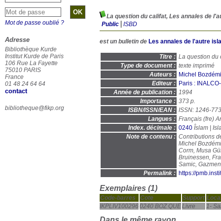
La question du califat, Les annales de l'a
Mot de passe oublié ?
Public
ISBD
Adresse
est un bulletin de
Les annales de l'autre is
Bibliothèque Kurde
Institut Kurde de Paris
Titre :
La question du c
106 Rue La Fayette
Type de document :
texte imprimé
75010 PARIS
Auteurs :
Michel Bozdémir
France
Editeur :
Paris : INALC
01 48 24 64 64
contact
Année de publication :
1994
Importance :
373 p.
bibliotheque@fikp.org
ISBN/ISSN/EAN :
ISSN: 1246-77
Langues :
Français (
fre
) A
Index. décimale :
0240
Note de contenu :
Contributions d
Michel Bozdémi
Corm, Musa Gürb
Bruinessen, Fra
Samic, Gazmen
Permalink :
https://pmb.ins
Exemplaires (1)
Code-barres
Cote
Support
Local
IKPLIV100296
0240 BOZ QUE
Livre
1- Sa
Dans le même rayon