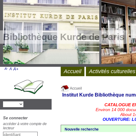
Bibliothèque Kurde de Paris
A-
A
A+
Accueil
Activités culturelles
Accueil
Institut Kurde
Bibliothèque num
CATALOGUE E
Environ 14 000 docu
About 14
Se connecter
OUVERTURE: LU
accéder à votre compte de
lecteur
Nouvelle recherche