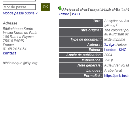
Mot de passe oublié ?
Public
ISBD
Titre :
Al-siyāsaẗ al-āstʿmāyaẗ li-ḥ
Adresse
كردستان
Bibliothèque Kurde
Titre original :
The colonial pol
Institut Kurde de Paris
au Kurdistan oc
106 Rue La Fayette
Type de document :
texte imprimé
75010 PARIS
Auteurs :
جواد ملا
, Auteur
France
01 48 24 64 64
Editeur :
London : KNC
contact
Année de publication :
2004
Importance :
396 p.
bibliotheque@fikp.org
Note générale :
Auteur renvoi 
Langues :
Arabe (
ara
)
Permalink :
https://pmb.ins