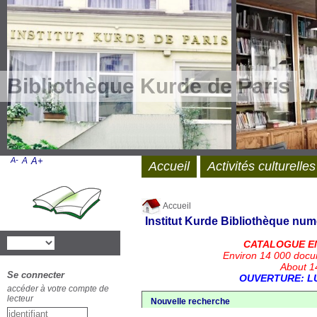
Bibliothèque Kurde de Paris
A-
A
A+
Accueil
Activités culturelles
Accueil
Institut Kurde
Bibliothèque num
CATALOGUE E
Environ 14 000 docu
About 14
Se connecter
OUVERTURE: LU
accéder à votre compte de
lecteur
Nouvelle recherche