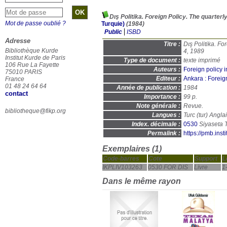
Dış Politika. Foreign Policy. The quarterly
Mot de passe oublié ?
Turquie)
(1984)
Public
ISBD
Adresse
Titre :
Dış Politika. For
Bibliothèque Kurde
4, 1989
Institut Kurde de Paris
Type de document :
texte imprimé
106 Rue La Fayette
Auteurs :
Foreign policy i
75010 PARIS
Editeur :
Ankara : Foreign
France
01 48 24 64 64
Année de publication :
1984
contact
Importance :
99 p.
Note générale :
Revue.
bibliotheque@fikp.org
Langues :
Turc (
tur
) Anglai
Index. décimale :
0530
Permalink :
https://pmb.ins
Exemplaires (1)
Code-barres
Cote
Support
L
IKPLIV103263
0530 FOR DIS
Livre
1
Dans le même rayon