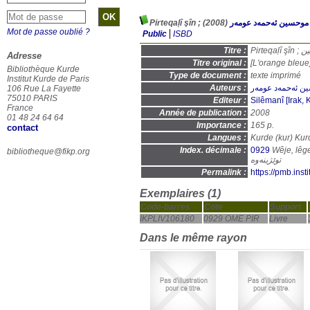
(2008)
موحسین ئەحمەد عومەر
Mot de passe oublié ?
Public
ISBD
Titre :
Pirte
Adresse
Titre original :
[L'orange bleue
Bibliothèque Kurde
Type de document :
texte imprimé
Institut Kurde de Paris
Auteurs :
ن ئەحمەد عومەر
106 Rue La Fayette
75010 PARIS
Editeur :
Silêmanî [Irak, 
France
Année de publication :
2008
01 48 24 64 64
Importance :
165 p.
contact
Langues :
Kurde (
kur
) Kur
Index. décimale :
0929
Wêje, lêgerîn
bibliotheque@fikp.org
توێژینەوە
Permalink :
https://pmb.ins
Exemplaires (1)
Code-barres
Cote
Support
IKPLIV106180
0929 OME PIR
Livre
Dans le même rayon