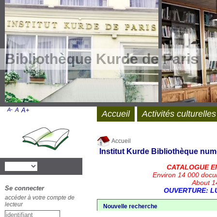
Bibliothèque Kurde de Paris
A-
A
A+
Accueil
Activités culturelles
Accueil
Institut Kurde
Bibliothèque num
CATALOGUE E
Environ 14 000 docu
About 14
Se connecter
OUVERTURE: LU
accéder à votre compte de
lecteur
Nouvelle recherche