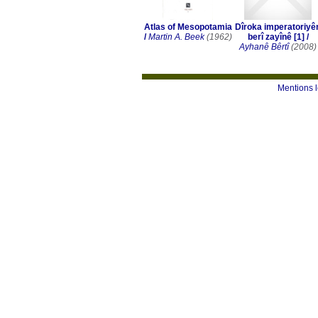
Atlas of Mesopotamia
Dîroka imperatoriyê
/
Martin A. Beek
(1962)
berî zayînê [1]
/
Ayhanê Bêrtî
(2008)
Mentions 