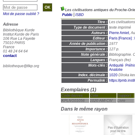
Les civilisations antiques du Proche-Ori
Mot de passe oublié ?
Public
ISBD
Titre :
Les civilisatio
Adresse
Type de document :
texte imprimé
Bibliothèque Kurde
Auteurs :
Pierre Amiet
, A
Institut Kurde de Paris
Editeur :
Paris [France] 
106 Rue La Fayette
75010 PARIS
Année de publication :
1977
France
Importance :
127 p.
01 48 24 64 64
Note générale :
Bibliographie. C
contact
Langues :
Français (
fre
)
Mots-clés :
Antiquité
Préhi
bibliotheque@fikp.org
Anatolie
Index. décimale :
1020
Permalink :
https://pmb.ins
Exemplaires (1)
Code-barres
Cote
Support
IKPLIV101056
1020 AMI CIV
Livre
Dans le même rayon