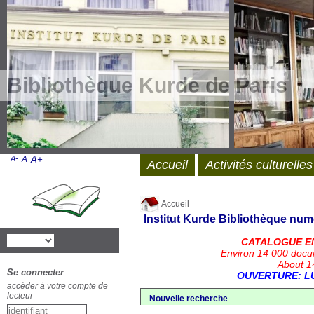
Bibliothèque Kurde de Paris
A-
A
A+
Accueil
Activités culturelles
Accueil
Institut Kurde
Bibliothèque num
CATALOGUE E
Environ 14 000 docu
About 14
Se connecter
OUVERTURE: LU
accéder à votre compte de
lecteur
Nouvelle recherche