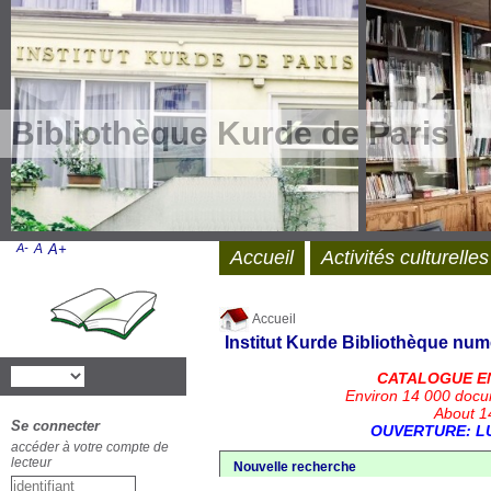
Bibliothèque Kurde de Paris
A-
A
A+
Accueil
Activités culturelles
Accueil
Institut Kurde
Bibliothèque num
CATALOGUE E
Environ 14 000 docu
About 14
Se connecter
OUVERTURE: LU
accéder à votre compte de
lecteur
Nouvelle recherche