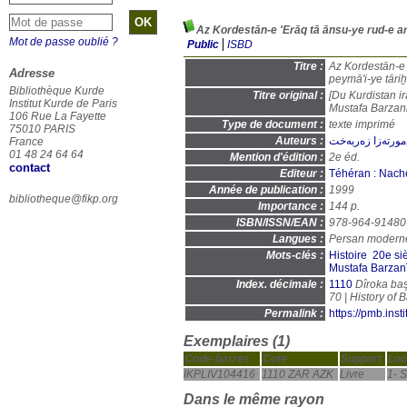
Mot de passe oublié ?
Public
ISBD
Titre :
Az Kordestān-e 'Erāq tā ānsu-
Adresse
Bibliothèque Kurde
Titre original :
[Du Kurdistan ir
Institut Kurde de Paris
Mustafa Barzani
106 Rue La Fayette
Type de document :
texte imprimé
75010 PARIS
Auteurs :
مورتەزا زەربەخت
France
01 48 24 64 64
Mention d'édition :
2e éd.
contact
Editeur :
Téhéran : Nache
Année de publication :
1999
bibliotheque@fikp.org
Importance :
144 p.
ISBN/ISSN/EAN :
978-964-91480
Langues :
Persan moderne
Mots-clés :
Histoire
20e si
Mustafa Barzan
Index. décimale :
1110
Dîroka baş
Permalink :
https://pmb.ins
Exemplaires (1)
Code-barres
Cote
Support
Loc
IKPLIV104416
1110 ZAR AZK
Livre
1- S
Dans le même rayon