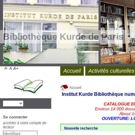
Bibliothèque Kurde de Paris
A-
A
A+
Accueil
Activités culturelles
Accueil
Institut Kurde
Bibliothèque num
CATALOGUE E
Environ 14 000 docu
About 14
Se connecter
OUVERTURE: LU
accéder à votre compte de
lecteur
Nouvelle recherche