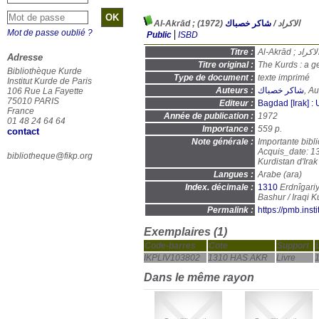
(1972)
شاكر خصباك
/
Al-Akrād ; الاكراد
Mot de passe oublié ?
Public
ISBD
Titre :
Adresse
Titre original :
The Kurds : a g
Bibliothèque Kurde
Type de document :
texte imprimé
Institut Kurde de Paris
Auteurs :
شاكر خصباك
, Au
106 Rue La Fayette
75010 PARIS
Editeur :
Bagdad [Irak] :
France
Année de publication :
1972
01 48 24 64 64
Importance :
559 p.
contact
Note générale :
Importante bibli
Acquis_date: 13
bibliotheque@fikp.org
Kurdistan d'Ira
Langues :
Arabe (
ara
)
Index. décimale :
1310
Erdnîgariy
Permalink :
https://pmb.ins
Exemplaires (1)
Code-barres
Cote
Support
IKPLIV103802
1310 HAS AKR
Livre
1
Dans le même rayon