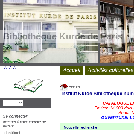
Bibliothèque Kurde de Paris
A-
A
A+
Accueil
Activités culturelles
Accueil
Institut Kurde
Bibliothèque num
CATALOGUE E
Environ 14 000 docu
About 14
Se connecter
OUVERTURE: LU
accéder à votre compte de
lecteur
Nouvelle recherche