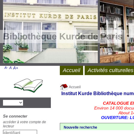
Bibliothèque Kurde de Paris
A-
A
A+
Accueil
Activités culturelles
Accueil
Institut Kurde
Bibliothèque num
CATALOGUE E
Environ 14 000 docu
About 14
Se connecter
OUVERTURE: LU
accéder à votre compte de
lecteur
Nouvelle recherche