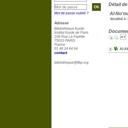
Détail de
Mot de passe oublié ?
Al-No'm
localisé à :
Adresse
Bibliothèque Kurde
Document
Institut Kurde de Paris
106 Rue La Fayette
75010 PARIS
France
01 48 24 64 64
contact
bibliotheque@fikp.org