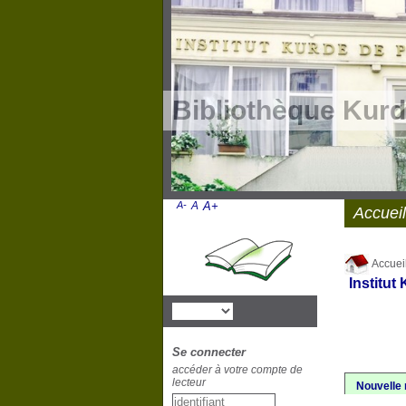
Bibliothèque Kurd
A-
A
A+
Accueil
Accuei
Institut
Se connecter
accéder à votre compte de
lecteur
Nouvelle