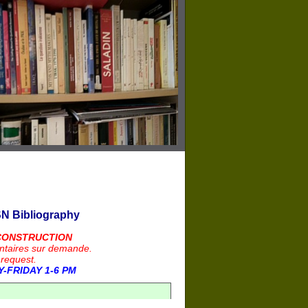
N Bibliography
CONSTRUCTION
ntaires sur demande.
 request.
-FRIDAY 1-6 PM