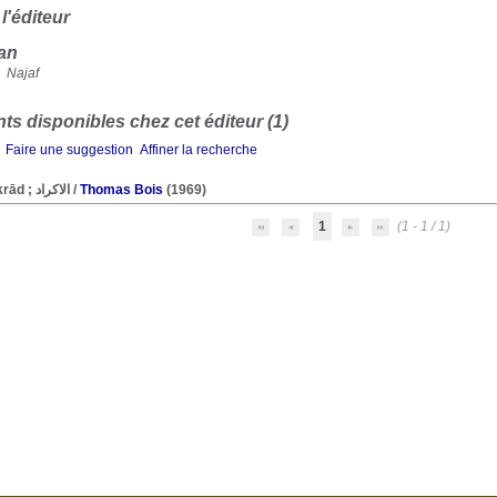
 l'éditeur
an
Najaf
s disponibles chez cet éditeur (1)
Faire une suggestion
Affiner la recherche
Al-Akrād ; الاکراد
/
Thomas Bois
(1969)
1
(1 - 1 / 1)