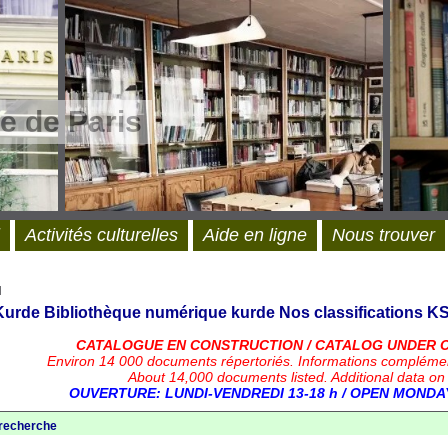
e de Paris
Activités culturelles
Aide en ligne
Nous trouver
l
 Kurde
Bibliothèque numérique kurde
Nos classifications
KS
CATALOGUE EN CONSTRUCTION / CATALOG UNDER 
Environ 14 000 documents répertoriés.
Informations compléme
About 14,000 documents listed. Additional data on
OUVERTURE: LUNDI-VENDREDI 13-18 h / OPEN MONDAY
 recherche