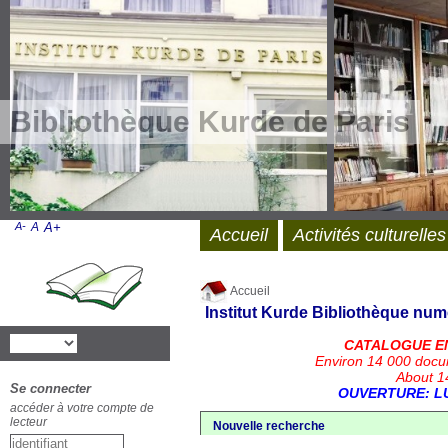
Bibliothèque Kurde de Paris
A-
A
A+
Accueil
Activités culturelles
Accueil
Institut Kurde
Bibliothèque num
CATALOGUE E
Environ 14 000 docu
About 14
Se connecter
OUVERTURE: LU
accéder à votre compte de
lecteur
Nouvelle recherche