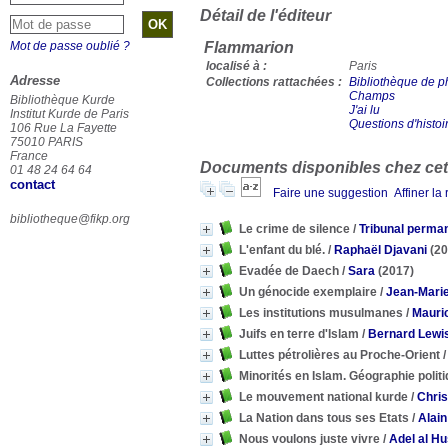
Détail de l'éditeur
Mot de passe oublié ?
Flammarion
localisé à :
Paris
Adresse
Collections rattachées :
Bibliothèque de ph
Champs
Bibliothèque Kurde
J'ai lu
Institut Kurde de Paris
Questions d'histoi
106 Rue La Fayette
75010 PARIS
France
Documents disponibles chez cet 
01 48 24 64 64
contact
Faire une suggestion
Affiner la
bibliotheque@fikp.org
Le crime de silence
/
Tribunal perman
L'enfant du blé.
/
Raphaël Djavani
(20
Evadée de Daech
/
Sara
(2017)
Un génocide exemplaire
/
Jean-Mari
Les institutions musulmanes
/
Mauri
Juifs en terre d'Islam
/
Bernard Lewi
Luttes pétrolières au Proche-Orient
Minorités en Islam. Géographie politi
Le mouvement national kurde
/
Chri
La Nation dans tous ses Etats
/
Alain
Nous voulons juste vivre
/
Adel al H