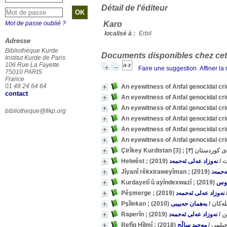
Détail de l'éditeur
Mot de passe oublié ?
Karo
localisé à :
Erbil
Adresse
Bibliothèque Kurde
Documents disponibles chez cet 
Institut Kurde de Paris
106 Rue La Fayette
Faire une suggestion
Affiner la
75010 PARIS
France
01 48 24 64 64
An eyewitness of Anfal genocidal c
contact
An eyewitness of Anfal genocidal cri
An eyewitness of Anfal genocidal cri
bibliotheque@fikp.org
An eyewitness of Anfal genocidal cr
An eyewitness of Anfal genocidal cri
An eyewitness of Anfal genocidal cri
Çirîkey Kurdistan [3] ; [ستان
(2019)
نەوزاد عەلی ئەحمەد
/
Hel
(2019)
ەحمەد
(2019)
ووس
(2019)
نەوزاد عەلی ئەحمەد
(2010)
بەهمان حەبیبی
/
Pşîlekan ; ن
(2019)
نەوزاد عەلی ئەحمەد
/
Rape
(2018)
مەجید ساڵح
/
Refîq Hîlmî