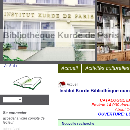
Bibliothèque Kurde de Paris
A-
A
A+
Accueil
Activités culturelles
Accueil
Institut Kurde
Bibliothèque num
CATALOGUE E
Environ 14 000 docu
About 14
Se connecter
OUVERTURE: LU
accéder à votre compte de
lecteur
Nouvelle recherche