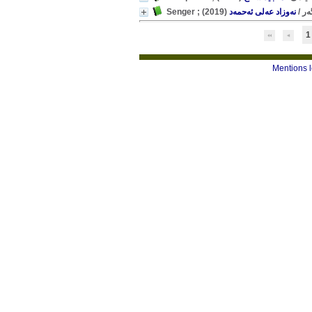
(2019)
نەوزاد عەلی ئەحمەد
/
Senge
1
Mentions 