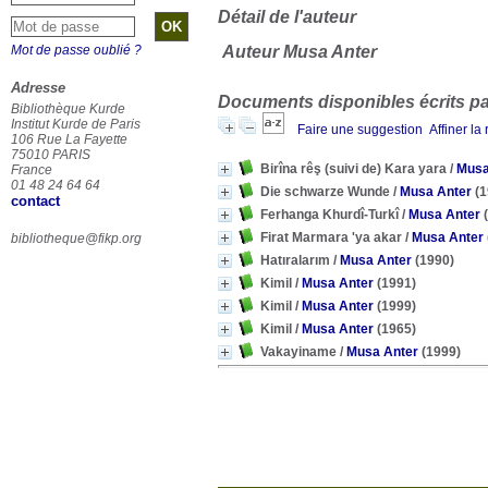
Détail de l'auteur
Mot de passe oublié ?
Auteur Musa Anter
Adresse
Documents disponibles écrits par
Bibliothèque Kurde
Institut Kurde de Paris
Faire une suggestion
Affiner la
106 Rue La Fayette
75010 PARIS
Birîna rêş (suivi de) Kara yara
/
Musa
France
01 48 24 64 64
Die schwarze Wunde
/
Musa Anter
(1
contact
Ferhanga Khurdî-Turkî
/
Musa Anter
(
Firat Marmara 'ya akar
/
Musa Anter
bibliotheque@fikp.org
Hatıralarım
/
Musa Anter
(1990)
Kimil
/
Musa Anter
(1991)
Kimil
/
Musa Anter
(1999)
Kimil
/
Musa Anter
(1965)
Vakayiname
/
Musa Anter
(1999)