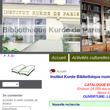
Bibliothèque Kurde de Paris
A-
A
A+
Accueil
Activités culturelles
Accueil
Institut Kurde
Bibliothèque num
CATALOGUE E
Environ 14 000 docu
About 14
Se connecter
OUVERTURE: LU
accéder à votre compte de
lecteur
Nouvelle recherche