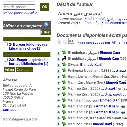
Détail de l'auteur
Mot de passe oublié ?
Auteur ئەحمەدی خانی
Forme retenue
Xanî, Ehmedî, (خانی, احمد بن الیاس), (خانی, احماد), (خانی, احمادی), (Khani, Ahmadi), (Ḥānī, Aḥmādī), (Xanî,
(renvoi voir) :
Affiner ou comparer
Documents disponibles écrits par
Localisation
Faire une suggestion
Affiner la
2- Bureau bibliothécaire |
Librarian's office
[1]
Bi nubehar ; بنوبهار
/
Ehmedî Xanî
Section
Bi nubihar ; بنوبهار
/
Ehmedî Xanî
(190
2.01 Etagères générales
bureau bibliothécaire
[1]
Dîwan
/
Ehmedê Xanî
(1988)
‌حمه‌د خانی
Hemû berhem. Mem û Zîn. Dîwan. Nûb
Adresse
Mam i Zin ; Мам и Зин
/
Ehmedî Xanî
Bibliothèque Kurde
(2000)
احمد خانی
/
Mam wa Zīn ; زين
Institut Kurde de Paris
106 Rue La Fayette
(2016)
ئەحمەدی خانی
/
Mam wa
75010 PARIS
Mamu Zīn ; ممو زين
/
Ehmedî Xanî
(19
France
01 48 24 64 64
Mem and Zin [1]
/
Ahmadi Khani
contact
Mem and Zin [2]
/
Ahmadi Khani
Mem and Zin, translated by Salah Sa
bibliotheque@fikp.org
Mem och Zin
/
Ehmedê Xanî
(1992)