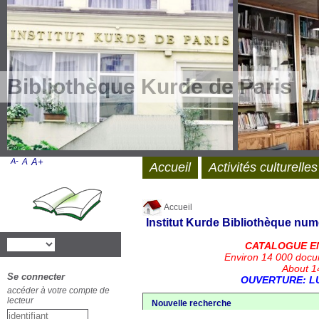
Bibliothèque Kurde de Paris
A-
A
A+
Accueil
Activités culturelles
Accueil
Institut Kurde
Bibliothèque num
CATALOGUE E
Environ 14 000 docu
About 14
Se connecter
OUVERTURE: LU
accéder à votre compte de
lecteur
Nouvelle recherche