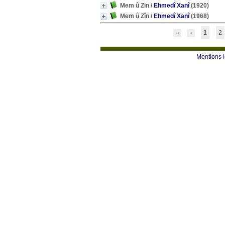
Mem û Zin
/
Ehmedî Xanî
(1920)
Mem û Zîn
/
Ehmedî Xanî
(1968)
1
2
Mentions 