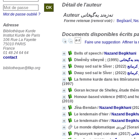
Détail de l'auteur
Mot de passe oublié ?
Auteur نەزەند بەگیخانی
Forme retenue (renvoi voir) :
Adresse
Bibliothèque Kurde
Documents disponibles écrits par
Institut Kurde de Paris
106 Rue La Fayette
Faire une suggestion
Affiner la
75010 PARIS
France
01 48 24 64 64
Bells of speech
/
Nazand Begikhani
contact
(1995)
ەند بەگیخانی
(2022)
کرمانج
bibliotheque@fikp.org
(2022)
کرمانج
La femme kurde dans les littératures
(1997)
Goran lecteur de Shelley, étude thé
Honour-based violence (HBV) and hono
(2010)
Jîna-Bendan
/
Nazand Begikhani
(20
Le lendemain d'hier
/
Nazand Begikh
Le lendemain d'hier
/
Nazand Begikh
Le monde diplomatique كوردی [So
(2017)
یخانی