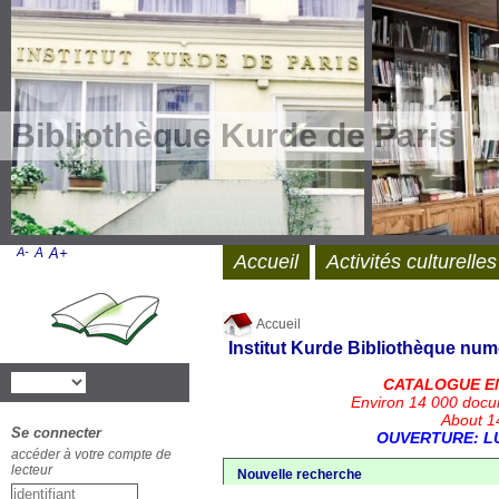
Bibliothèque Kurde de Paris
A-
A
A+
Accueil
Activités culturelles
Accueil
Institut Kurde
Bibliothèque num
CATALOGUE E
Environ 14 000 docu
About 14
Se connecter
OUVERTURE: LU
accéder à votre compte de
lecteur
Nouvelle recherche