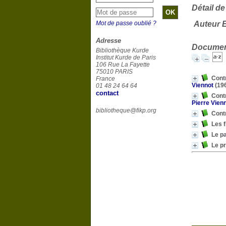
Détail de
Mot de passe oublié ?
Auteur E
Adresse
Document
Bibliothèque Kurde
Institut Kurde de Paris
106 Rue La Fayette
75010 PARIS
Contr
France
Viennot
(19
01 48 24 64 64
contact
Contr
Pierre Vien
bibliotheque@fikp.org
Contr
Les f
Le pa
Le p