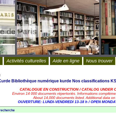
e de Paris
Activités culturelles
Aide en ligne
Nous trouver
l
 Kurde
Bibliothèque numérique kurde
Nos classifications
KS
CATALOGUE EN CONSTRUCTION / CATALOG UNDER 
Environ 14 000 documents répertoriés.
Informations compléme
About 14,000 documents listed. Additional data on
OUVERTURE: LUNDI-VENDREDI 13-18 h / OPEN MONDAY
 recherche