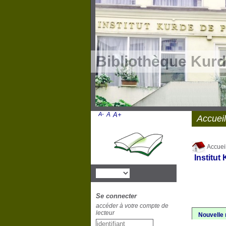
Bibliothèque Kurd
A-
A
A+
Accueil
Accuei
Institut
Se connecter
accéder à votre compte de
lecteur
Nouvelle