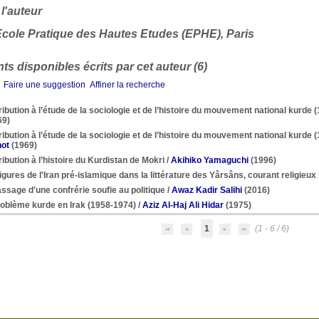
 l'auteur
cole Pratique des Hautes Etudes (EPHE), Paris
s disponibles écrits par cet auteur (6)
Faire une suggestion
Affiner la recherche
ibution à l’étude de la sociologie et de l’histoire du mouvement national kurde (1
69)
ibution à l’étude de la sociologie et de l’histoire du mouvement national kurde 
not
(1969)
ibution à l’histoire du Kurdistan de Mokri
/
Akihiko Yamaguchi
(1996)
igures de l'Iran pré-islamique dans la littérature des Yârsâns, courant religieux
ssage d'une confrérie soufie au politique
/
Awaz Kadir Salihi
(2016)
roblème kurde en Irak (1958-1974)
/
Aziz Al-Haj Ali Hidar
(1975)
1
(1 - 6 / 6)