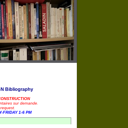
N Bibliography
CONSTRUCTION
ntaires sur demande.
 request.
-FRIDAY 1-6 PM