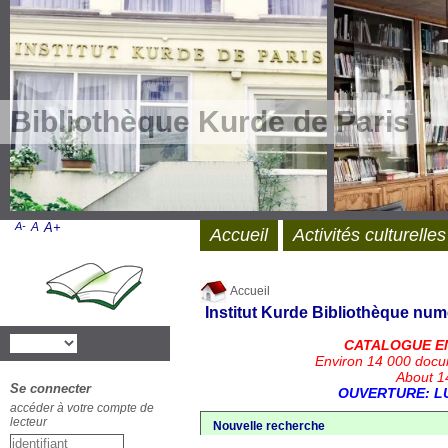
Bibliothèque Kurde de Paris
A-
A
A+
Accueil
Activités culturelles
Accueil
Institut Kurde
Bibliothèque num
CATALOGUE E
Environ 14 000 docu
About 14
Se connecter
OUVERTURE: LU
accéder à votre compte de
lecteur
Nouvelle recherche