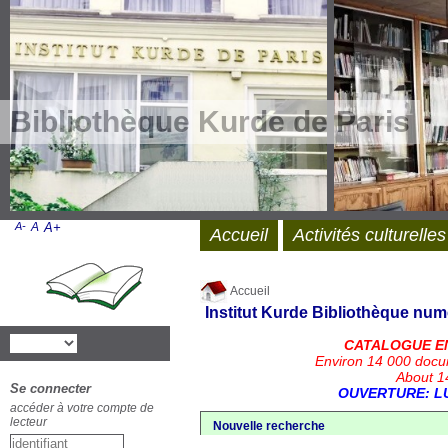
Bibliothèque Kurde de Paris
A-
A
A+
Accueil
Activités culturelles
Accueil
Institut Kurde
Bibliothèque num
CATALOGUE E
Environ 14 000 docu
About 14
Se connecter
OUVERTURE: LU
accéder à votre compte de
lecteur
Nouvelle recherche