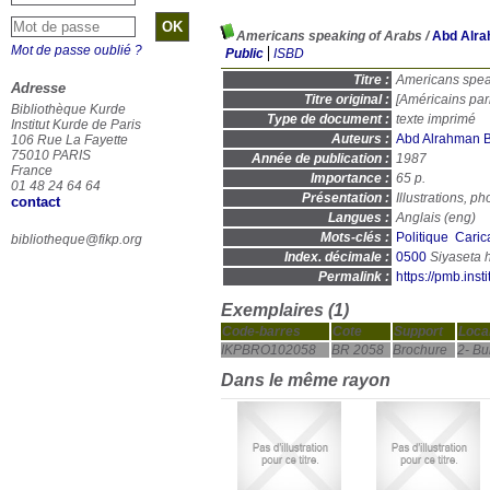
Americans speaking of Arabs
/
Abd Alra
Mot de passe oublié ?
Public
ISBD
Titre :
Americans spea
Adresse
Titre original :
[Américains par
Bibliothèque Kurde
Type de document :
texte imprimé
Institut Kurde de Paris
Auteurs :
Abd Alrahman B
106 Rue La Fayette
75010 PARIS
Année de publication :
1987
France
Importance :
65 p.
01 48 24 64 64
Présentation :
Illustrations, ph
contact
Langues :
Anglais (
eng
)
Mots-clés :
Politique
Caric
bibliotheque@fikp.org
Index. décimale :
0500
Permalink :
https://pmb.ins
Exemplaires (1)
Code-barres
Cote
Support
Local
IKPBRO102058
BR 2058
Brochure
2- Bu
Dans le même rayon