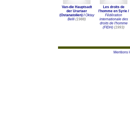
Van-die Hauptsadt
Les droits de
der Urartaer
l'homme en Syrie
/
(Ostanatolien)
/
Oktay
Fédération
Belli
(1988)
internationale des
droits de l'homme
(FIDH)
(1993)
Mentions 