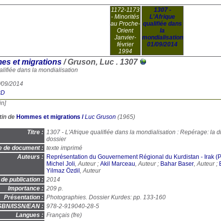
1172-1173
1307 -
- Minorités
L'Afrique
au Proche-
qualifiée dans
Orient
la
Janvier-
mondialisation
février
01/09/2014
1994
s et migrations
/ Gruson, Luc .
1307
alifiée dans la mondialisation
1/09/2014
BD
in]
tin de
Hommes et migrations
/
Luc Gruson
(1965)
Titre :
1307 - L'Afrique qualifiée dans la mondialisation : Repérage: la 
dossier
e de document :
texte imprimé
Auteurs :
Représentation du Gouvernement Régional du Kurdistan - Irak (P
Michel Joli
, Auteur ;
Akil Marceau
, Auteur ;
Bahar Baser
, Auteur ;
Yilmaz Özdil
, Auteur
de publication :
2014
Importance :
209 p.
Présentation :
Photographies. Dossier Kurdes: pp. 133-160
SBN/ISSN/EAN :
978-2-919040-28-5
Langues :
Français (
fre
)