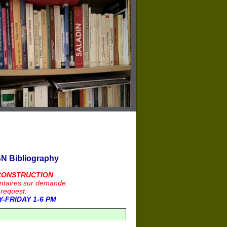
N Bibliography
CONSTRUCTION
ntaires sur demande.
 request.
-FRIDAY 1-6 PM