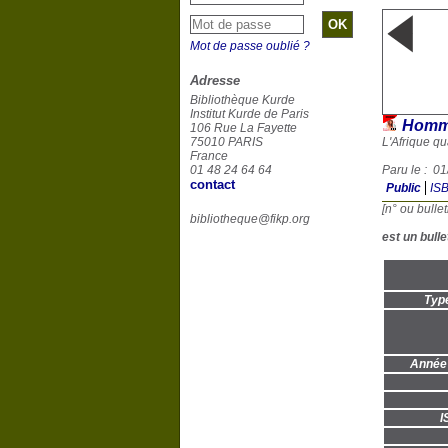
Mot de passe oublié ?
Adresse
Bibliothèque Kurde
Institut Kurde de Paris
Homme
106 Rue La Fayette
75010 PARIS
L'Afrique qu
France
01 48 24 64 64
Paru le : 0
contact
Public
IS
[n° ou bullet
bibliotheque@fikp.org
est un bulle
Typ
Année 
I