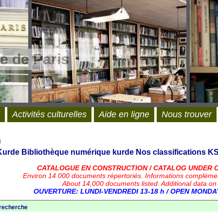
e de Paris
Activités culturelles
Aide en ligne
Nous trouver
l
 Kurde
Bibliothèque numérique kurde
Nos classifications
KS
CATALOGUE EN CONSTRUCTION / CATALOG UNDER 
Environ 14 000 documents répertoriés.
Informations compléme
About 14,000 documents listed. Additional data on
OUVERTURE: LUNDI-VENDREDI 13-18 h / OPEN MONDAY
 recherche