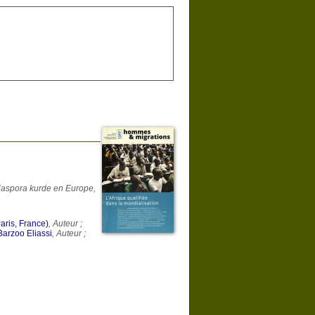
diaspora kurde en Europe,
aris, France)
, Auteur ;
Barzoo Eliassi
, Auteur ;