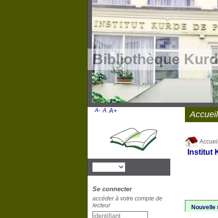
Bibliothèque Kurd
A-
A
A+
Accueil
Accuei
Institut
Se connecter
accéder à votre compte de
lecteur
Nouvelle