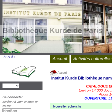
Bibliothèque Kurde de Paris
A-
A
A+
Accueil
Activités culturelles
Accueil
Institut Kurde
Bibliothèque num
CATALOGUE E
Environ 14 000 docu
About 14
Se connecter
OUVERTURE: LU
accéder à votre compte de
lecteur
Nouvelle recherche