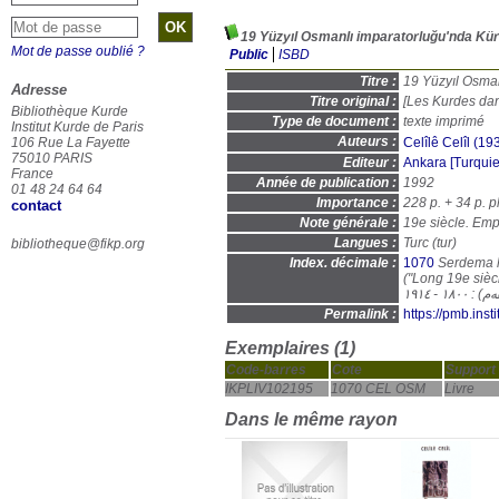
19 Yüzyıl Osmanlı imparatorluğu'nda Kür
Mot de passe oublié ?
Public
ISBD
Titre :
19 Yüzyıl Osman
Adresse
Titre original :
[Les Kurdes dan
Bibliothèque Kurde
Type de document :
texte imprimé
Institut Kurde de Paris
Auteurs :
106 Rue La Fayette
Celîlê Celîl (193
75010 PARIS
Editeur :
Ankara [Turquie
France
Année de publication :
1992
01 48 24 64 64
Importance :
228 p. + 34 p. 
contact
Note générale :
19e siècle. Emp
Langues :
Turc (
tur
)
bibliotheque@fikp.org
Index. décimale :
1070
Serdema h
("Long 19e sièc
Permalink :
https://pmb.ins
Exemplaires (1)
Code-barres
Cote
Support
IKPLIV102195
1070 CEL OSM
Livre
Dans le même rayon