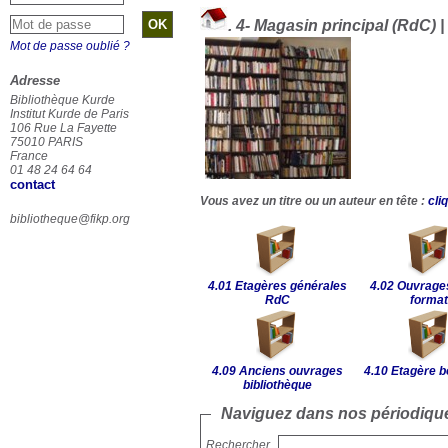
.
4- Magasin principal (RdC) |
Mot de passe oublié ?
Adresse
Bibliothèque Kurde
Institut Kurde de Paris
106 Rue La Fayette
75010 PARIS
France
01 48 24 64 64
contact
Vous avez un titre ou un auteur en tête :
cli
bibliotheque@fikp.org
4.01 Etagères générales
4.02 Ouvrage
RdC
format
4.09 Anciens ouvrages
4.10 Etagère b
bibliothèque
Naviguez dans nos périodique
Rechercher