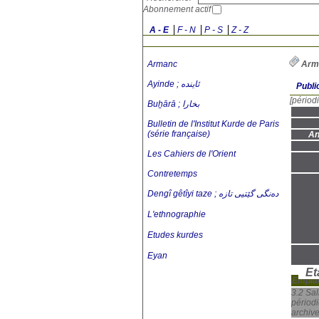
Abonnement actif
A - E
F - N
P - S
Z - Z
Armanc
Arm
Ayinde ; ئایندە
Publi
[périod
Buẖārā ; بخارا
Bulletin de l'Institut Kurde de Paris
(série française)
An
Les Cahiers de l'Orient
Contretemps
Dengî gêtîyi taze ; دەنگی گێتیی تازە
L'ethnographie
Etudes kurdes
Eyan
Et
Empla
3.2 Sal
périodi
archiv