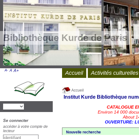
Bibliothèque Kurde de Paris
A-
A
A+
Accueil
Activités culturelles
Accueil
Institut Kurde
Bibliothèque num
CATALOGUE E
Environ 14 000 docu
About 14
Se connecter
OUVERTURE: LU
accéder à votre compte de
lecteur
Nouvelle recherche