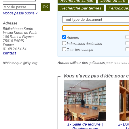
Recherche simple
Début du titre
Recherche par termes
Périodique
Mot de passe oublié ?
Adresse
Bibliothèque Kurde
Institut Kurde de Paris
106 Rue La Fayette
Auteurs
75010 PARIS
Indexations décimales
France
01 48 24 64 64
Tous les champs
contact
Astuce
utilisez des guillemets pour chercher u
bibliotheque@fikp.org
Vous n'avez pas d'idée pour ch
1- Salle de lecture |
2- Bur
Reading room
L