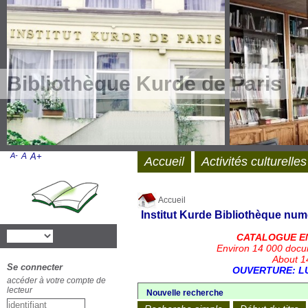
Bibliothèque Kurde de Paris
A-
A
A+
Accueil
Activités culturelles
Accueil
Institut Kurde
Bibliothèque num
CATALOGUE E
Environ 14 000 docu
About 14
Se connecter
OUVERTURE: LU
accéder à votre compte de
lecteur
Nouvelle recherche