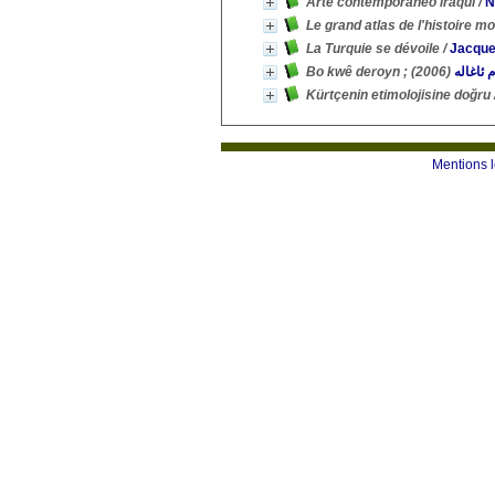
Arte contemporáneo iraquí
/
N
Le grand atlas de l'histoire m
La Turquie se dévoile
/
Jacque
(2006)
ئاغالە
Kürtçenin etimolojisine doğru
Mentions 