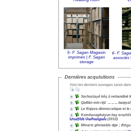
5- F. Sagan Magasin
6- F. Sag
imprimés | F. Sagan
associés 
storage
Dernières acquisitions
Voici les derniers ouvrages saisis dans
Le Rojava démocratique et le 
Komitasagitutyun hay era
Լուսինե Սահակյան
(2010)
Mtvaris ghvtaebis dge ; Მ