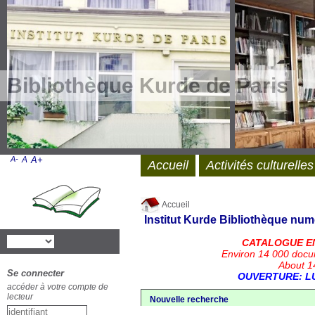
Bibliothèque Kurde de Paris
A-
A
A+
Accueil
Activités culturelles
Accueil
Institut Kurde
Bibliothèque num
CATALOGUE E
Environ 14 000 docu
About 14
Se connecter
OUVERTURE: LU
accéder à votre compte de
lecteur
Nouvelle recherche