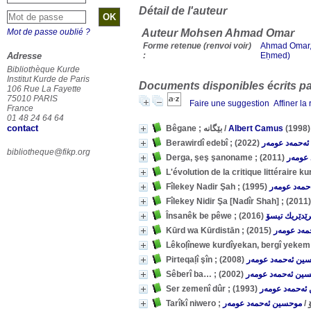
Détail de l'auteur
Mot de passe oublié ?
Auteur Mohsen Ahmad Omar
Forme retenue (renvoi voir)
Ahmad Omar, Mohsen, (
Adresse
:
Eḥmed)
Bibliothèque Kurde
Institut Kurde de Paris
Documents disponibles écrits par
106 Rue La Fayette
75010 PARIS
Faire une suggestion
Affiner la
France
01 48 24 64 64
contact
Bêgane ; بێگانە
/
Albert Camus
(1998)
(2022)
ەحمەد عومەر
bibliotheque@fikp.org
(2011)
عومەر
L'évolution de la critique littéraire k
(1995)
حمەد عومەر
(20
(2016)
ێدێریك تیسۆ
(2015)
مەد عومەر
(2008)
ین ئەحمەد عومەر
(2002)
ین ئەحمەد عومەر
(1993)
ئەحمەد عومەر
موحسین ئەحمەد عومەر
/
T