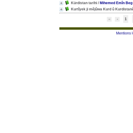
Kürdistan tarihi
/
Mihemed Emîn Beg 
Kurtîyek ji mêjûwa Kurd û Kurdistanê,
1
Mentions 