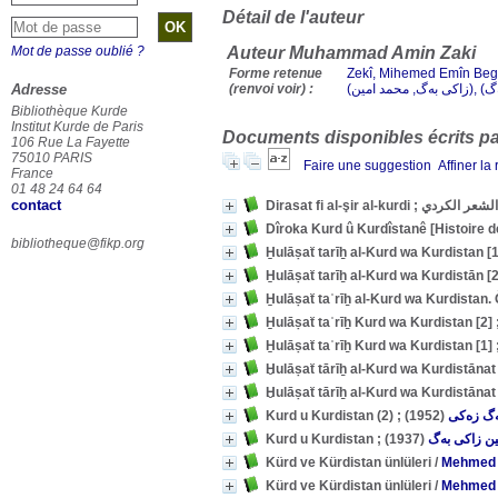
Détail de l'auteur
Mot de passe oublié ?
Auteur Muhammad Amin Zaki
Forme retenue
Zekî, Mihemed Emîn Beg, (Zakî Beg, Mihemed E
Adresse
(renvoi voir) :
Bibliothèque Kurde
Institut Kurde de Paris
Documents disponibles écrits par
106 Rue La Fayette
75010 PARIS
Faire une suggestion
Affiner la
France
01 48 24 64 64
contact
Dirasat fi al-şir al-kurdi ;
Dîroka Kurd û Kurdîstanê [Histoire 
bibliotheque@fikp.org
(1952)
ەگ زەكی
(1937)
ین زاكی بەگ
Kürd ve Kürdistan ünlüleri
/
Mehmed 
Kürd ve Kürdistan ünlüleri
/
Mehmed 