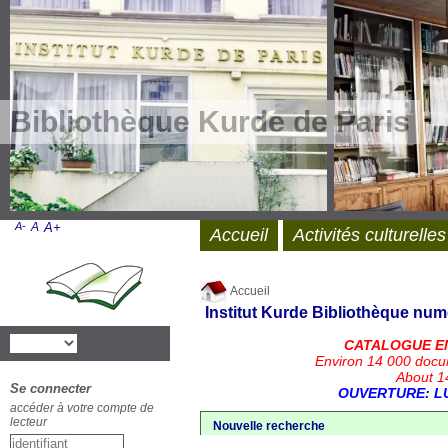
Bibliothèque Kurde de Paris
A-
A
A+
Accueil
Activités culturelles
Accueil
Institut Kurde
Bibliothèque num
CATALOGUE E
Environ 14 000 docu
About 14
Se connecter
OUVERTURE: LU
accéder à votre compte de
lecteur
Nouvelle recherche