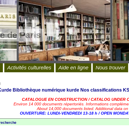
e de Paris
Activités culturelles
Aide en ligne
Nous trouver
l
 Kurde
Bibliothèque numérique kurde
Nos classifications
KS
CATALOGUE EN CONSTRUCTION / CATALOG UNDER 
Environ 14 000 documents répertoriés.
Informations compléme
About 14,000 documents listed. Additional data on
OUVERTURE: LUNDI-VENDREDI 13-18 h / OPEN MONDAY
 recherche