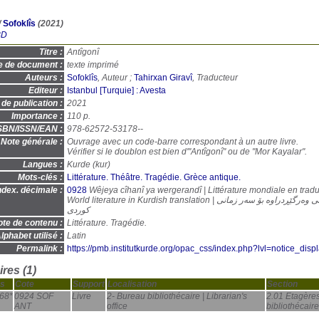
/
Sofoklîs
(2021)
BD
Titre :
Antîgonî
e de document :
texte imprimé
Auteurs :
Sofoklîs
, Auteur ;
Tahirxan Giravî
, Traducteur
Editeur :
Istanbul [Turquie] : Avesta
de publication :
2021
Importance :
110 p.
SBN/ISSN/EAN :
978-62572-53178--
Note générale :
Ouvrage avec un code-barre correspondant à un autre livre.
Vérifier si le doublon est bien d'"Antîgonî" ou de "Mor Kayalar".
Langues :
Kurde (
kur
)
Mots-clés :
Littérature. Théâtre. Tragédie. Grèce antique.
ndex. décimale :
0928
Wêjeya cîhanî ya wergerandî | Littérature mondiale en tradu
World literature in Kurdish translation | ئەدەبیاتی جیهانی وەرگێڕدراوە بۆ سەر زمانی
کوردی
te de contenu :
Littérature. Tragédie.
lphabet utilisé :
Latin
Permalink :
https://pmb.institutkurde.org/opac_css/index.php?lvl=notice_dis
res (1)
s
Cote
Support
Localisation
Section
68*
0924 SOF
Livre
2- Bureau bibliothécaire | Librarian's
2.01 Etagère
ANT
office
bibliothécaire