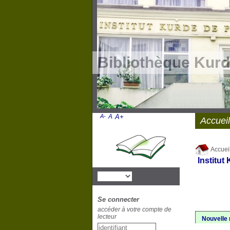
Bibliothèque Kurd
A-
A
A+
Accueil
Accuei
Institut
Se connecter
accéder à votre compte de
lecteur
Nouvelle