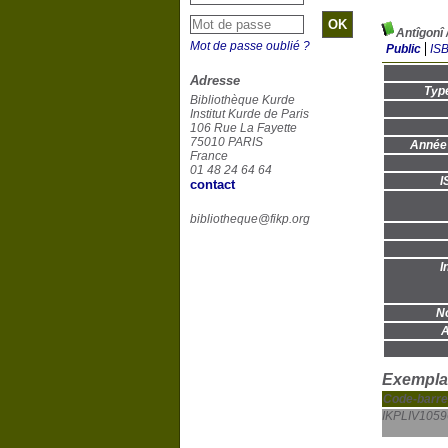
Antîgonî
Mot de passe oublié ?
Public
IS
Adresse
Typ
Bibliothèque Kurde
Institut Kurde de Paris
106 Rue La Fayette
75010 PARIS
Année 
France
01 48 24 64 64
I
contact
bibliotheque@fikp.org
I
No
A
Exemplai
Code-barre
IKPLIV1059