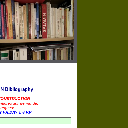
N Bibliography
CONSTRUCTION
ntaires sur demande.
 request.
-FRIDAY 1-6 PM