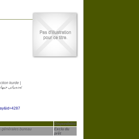
ction kurde |
play&id=4287
Disponibilité
s générales bureau
Exclu du
prêt