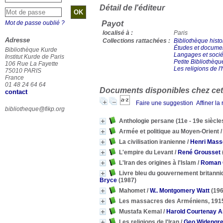
Détail de l'éditeur
Mot de passe oublié ?
Payot
localisé à :
Paris
Adresse
Collections rattachées :
Bibliothèque histo
Études et docume
Bibliothèque Kurde
Langages et socié
Institut Kurde de Paris
Petite Bibliothèqu
106 Rue La Fayette
Les religions de l
75010 PARIS
France
01 48 24 64 64
Documents disponibles chez cet 
contact
Faire une suggestion
Affiner la
bibliotheque@fikp.org
Anthologie persane (11e - 19e siècle
Armée et politique au Moyen-Orient
La civilisation iranienne
/
Henri Mass
L'empire du Levant
/
René Grousset
L'Iran des origines à l'Islam
/
Roman 
Livre bleu du gouvernement britanni
Bryce
(1987)
Mahomet
/
W.. Montgomery Watt
(196
Les massacres des Arméniens, 191
Mustafa Kemal
/
Harold Courtenay 
Les religions de l'Iran
/
Geo Widengr