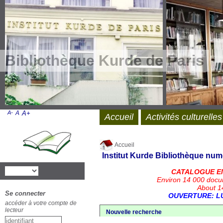
Bibliothèque Kurde de Paris
A-
A
A+
Accueil
Activités culturelles
Accueil
Institut Kurde
Bibliothèque num
CATALOGUE E
Environ 14 000 docu
About 14
Se connecter
OUVERTURE: LU
accéder à votre compte de
lecteur
Nouvelle recherche